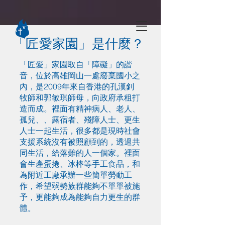
「匠愛家園」是什麼？
「匠愛」家園取自「障礙」的諧
音，位於高雄岡山一處廢棄國小之
內，是2009年來自香港的孔漢釗
牧師和郭敏琪師母，向政府承租打
造而成。裡面有精神病人、老人、
孤兒、、露宿者、殘障人士、更生
人士一起生活，很多都是現時社會
支援系統沒有被照顧到的，透過共
同生活，給落難的人一個家。裡面
會生產蛋捲、冰棒等手工食品，和
為附近工廠承辦一些簡單勞動工
作，希望弱勢族群能夠不單單被施
予，更能夠成為能夠自力更生的群
體。