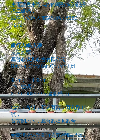
用電話應用程式內的轉數快功能掃
描二維碼，
或輸入受款人電話號碼：
5380
7272
銀行入帳/支票
支票抬頭：
基督教復興教會有限公司
Revival Christian Church Ltd
銀行：恒生銀行
戶口號碼：
372-5-003952
（儲蓄戶口）
地址：香港，新界葵芳，葵義路15
號，
葵芳閣地下，基督教復興教會
奉獻後請保留銀行入數/轉賬記錄，