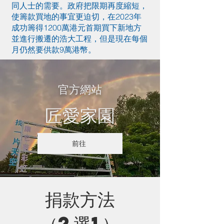
同人士的需要。政府把限期再度縮短，
使籌款買地的事宜更迫切，在2023年
成功籌得1200萬港元首期買下新地方
並進行搬遷的浩大工程，但是現在每個
月仍然要供款9萬港幣。
官方網站
​匠愛家園
前往
​捐款方法
（2選1）