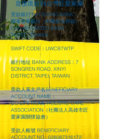
直接匯款到台灣匠愛家園
受款銀行 RECEIVING BANK：
國泰世華銀行（外匯綜合存款）
CATHAY UNITED BANK，
TAIPEI，TAIWAN
SWIFT CODE：UWCBTWTP
銀行地址 BANK ADDRESS：7
SONGREN ROAD, XINYI
DISTRICT, TAIPEI, TAIWAN
受款人英文戶名BENEFICIARY
ACCOUNT NAME：
CO-LIFE HOME HOLISTIC CARE
ASSOCIATION（社團法人高雄市匠
愛家園關懷協會）
受款人帳號 BENEFICIARY
ACCOUNT NO.: 026087316172