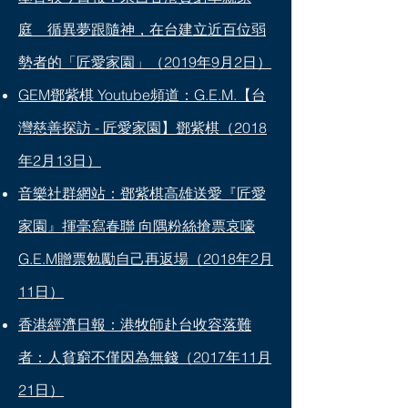
庭 循異夢跟隨神，在台建立近百位弱
勢者的「匠愛家園」（2019年9月2日）
GEM鄧紫棋 Youtube頻道：G.E.M.【台
灣慈善探訪 - 匠愛家園】鄧紫棋（2018
年2月13日）
音樂社群網站：鄧紫棋高雄送愛『匠愛
家園』揮毫寫春聯 向隅粉絲搶票哀嚎
G.E.M贈票勉勵自己再返場（2018年2月
11日）
香港經濟日報：港牧師赴台收容落難
者：人貧窮不僅因為無錢（2017年11月
21日）