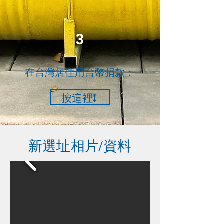
3
​在台灣居住用台幣捐款：
按這裡!
​新選址相片/資料