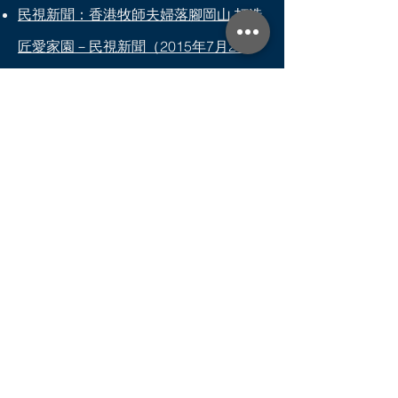
民視新聞：香港牧師夫婦落腳岡山 打造
匠愛家園－民視新聞（2015年7月20
日）
中國時報：小英南下輔選 拚屏市政黨輪
替（2014年10月6日）
匠愛家園相關報導
立即觀看