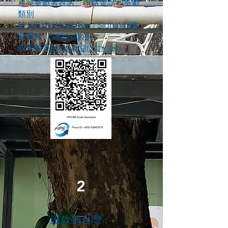
連同奉獻者姓名、聨絡電話和奉獻
類別
於 3天 內 WhatsApp / Signal 到教
會電話：
5404 4049
或電郵至
account@rcchk.org
2
匯
款到台灣：