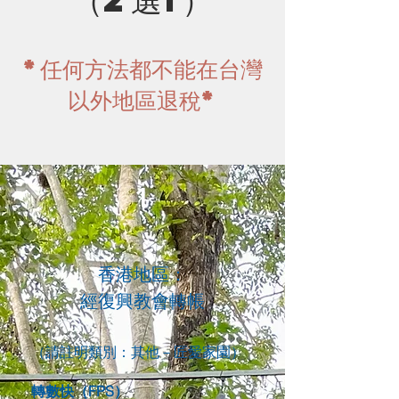
*任何方法都不能在台灣
以外地區退稅*
1
香港地區：
經復興教會轉帳
（請註明類別：其他－匠愛家園）
​轉數快（FPS）