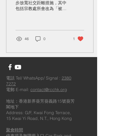
步放寬社交距離措施，其中
包括宗教處所會改為「被動
查核」的處所，因此教會由
即日開始不會主動檢查進入
教會之人士的疫苗接種紀錄
或豁免證明書。（惟進入教
會之人士須留意進入教會仍
46
0
1
須符合「疫苗通行證」的接
種要求，如在執法人員進行
隨機抽查或其他執法行動
時，亦須...
電話 Tel/ WhatsApp/ Signal :
2380
7272
電郵 E-mail:
contact@rcchk.org
地址：香港新界葵芳葵義路15號葵芳
閣地下
Address: G/F, Kwai Fong Terrace,
15 Kwai Yi Road, N.T., Hong Kong
​聚會時間
停車場及無障礙入口 Car Park and