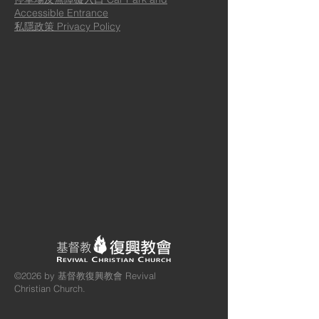
Accessible Entrance
私隱政策 Privacy Policy
©2026
by 基督教復興教會 Revival
Christian Church.