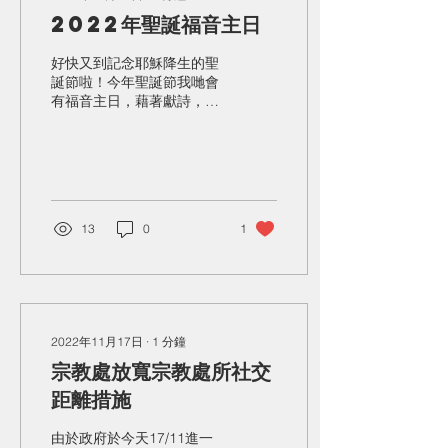
2022年聖誕福音主日
好快又到記念耶穌降生的聖
誕節啦！今年聖誕節我哋會
有福音主日，藉著獻詩，見
證同信息分享，帶出耶穌為
了愛我哋而降生的好消息，
使我哋能夠因著耶穌的愛，
叫被罪捆綁的生命得到釋
放，被破壞的關係得到修
補。鼓勵各位邀請未信的親
13
0
1
人和朋友出席「為了愛」聖
誕福音主日，盼望我們所愛
的人也能經歷耶...
2022年11月17日
∙
1
分鐘
宗教處放寬宗教處所社交
距離措施
由於政府於今天17/11進一