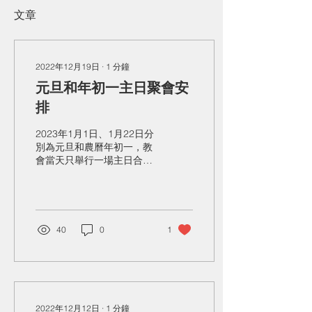
文章
2022年12月19日
∙
1
分鐘
元旦和年初一主日聚會安
排
2023年1月1日、1月22日分
別為元旦和農曆年初一，教
會當天只舉行一場主日合堂
崇拜。時間為早上11：00到
下午13：00，教會禮堂舉
行。
40
0
1
2022年12月12日
∙
1
分鐘